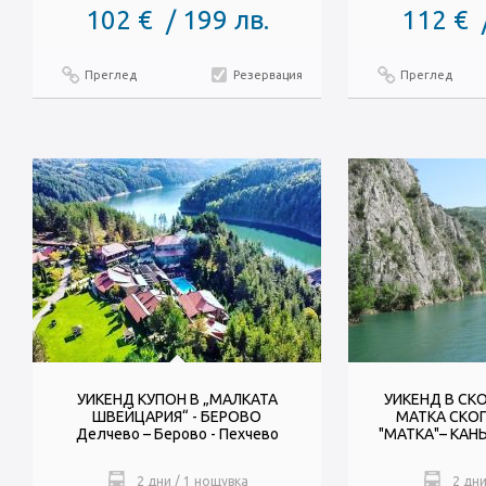
102 € / 199 лв.
112 € 
Преглед
Резервация
Преглед
УИКЕНД КУПОН В „МАЛКАТА
УИКЕНД В СК
ШВЕЙЦАРИЯ“ - БЕРОВО
МАТКА СКОП
Делчево – Берово - Пехчево
"МАТКА"– КАНЬ
2 дни / 1 нощувка
2 дни