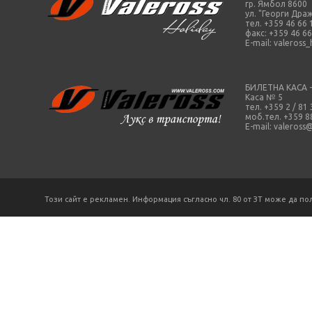
гр. Ямбол 8600
ул. "Георги Драж
тел. +359 46 66 
факс: +359 46 66
E-mail:
valeross
БИЛЕТНА КАСА 
Каса № 5
тел. +359 2 / 81
моб.тел. +359 8
E-mail:
valeross
Този сайт е рекламен. Информация съгласно чл. 80 от ЗТ може да по