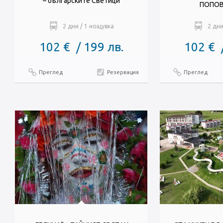
– българските Светици
ПОПОВ
2 дни / 1 нощувка
2 дни
102 € / 199 лв.
102 € 
Преглед
Резервация
Преглед