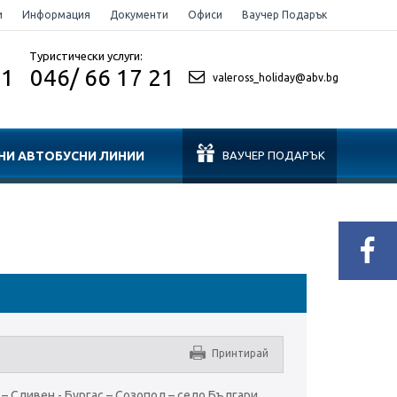
и
Информация
Документи
Офиси
Ваучер Подарък
Туристически услуги:
21 046/ 66 17 21
valeross_holiday@abv.bg
НИ АВТОБУСНИ ЛИНИИ
ВАУЧЕР ПОДАРЪК
Принтирай
– Сливен - Бургас – Созопол – село Българи