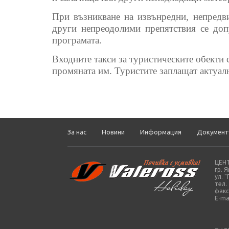
При възникване на извънредни, непредв
други непреодолими препятствия се доп
програмата.
Входните такси за туристическите обекти
промяната им. Туристите заплащат актуал
За нас
Новини
Информация
Документ
ЦЕН
гр. 
ул. 
тел.
факс
E-ma