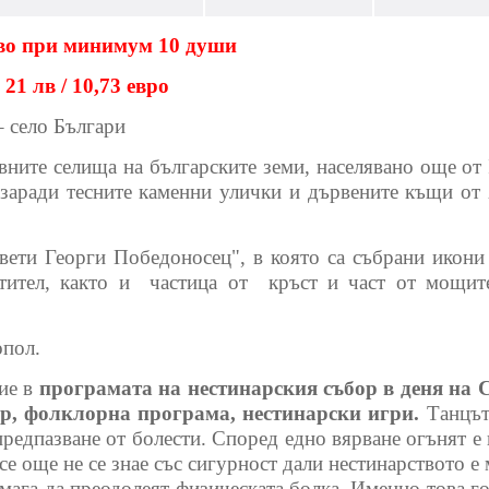
ово при минимум 10 души
21 лв / 10,73 евро
 село Българи
ните селища на българските земи, населявано още от ІV
 заради тесните каменни улички и дървените къщи от 
ти Георги Победоносец", в която са събрани икони о
ител, както и частица от кръст и част от мощит
опол.
тие в
програмата на нестинарския събор в деня на 
ар, фолклорна програма, нестинарски игри.
Танцът
предпазване от болести. Според едно вярване огънят 
 Все още не се знае със сигурност дали нестинарството е
омага да преодолеят физическата болка. Именно това 