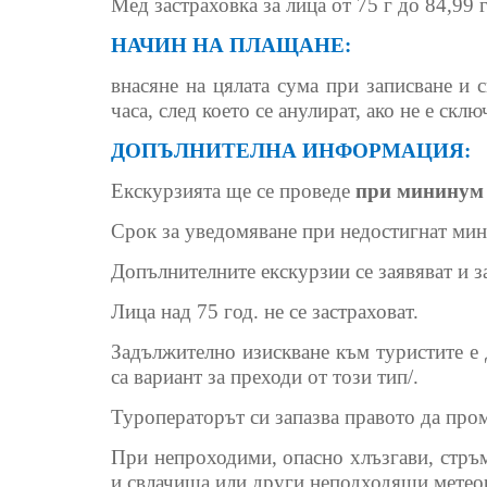
Мед застраховка за лица от 75 г до 84,99 
НАЧИН НА ПЛАЩАНЕ:
внасяне на цялата сума при записване и 
часа, след което се анулират, ако не е скл
ДОПЪЛНИТЕЛНА ИНФОРМАЦИЯ:
Екскурзията ще се проведе
при мининум 
Срок за уведомяване при недостигнат мин
Допълнителните екскурзии се заявяват и з
Лица над 75 год. не се застраховат.
Задължително изискване към туристите е д
са вариант за преходи от този тип/.
Туроператорът си запазва правото да про
При непроходими, опасно хлъзгави, стръ
и свлачища или други неподходящи метеор