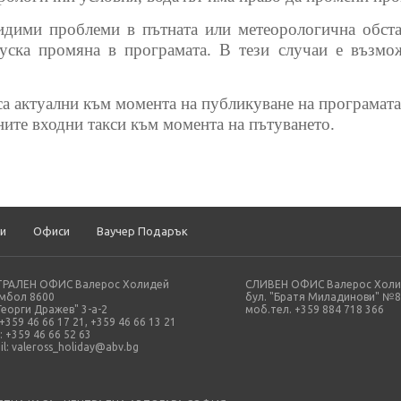
идими проблеми в пътната или метеорологична обста
уска промяна в програмата. В тези случаи е възмо
 са актуални към момента на публикуване на програмат
ните входни такси към момента на пътуването.
и
Офиси
Ваучер Подарък
ТРАЛЕН ОФИС Валерос Холидей
СЛИВЕН ОФИС Валерос Хол
Ямбол 8600
бул. "Братя Миладинови" №8
"Георги Дражев" 3-а-2
моб.тел. +359 884 718 366
 +359 46 66 17 21, +359 46 66 13 21
: +359 46 66 52 63
il:
valeross_holiday@abv.bg