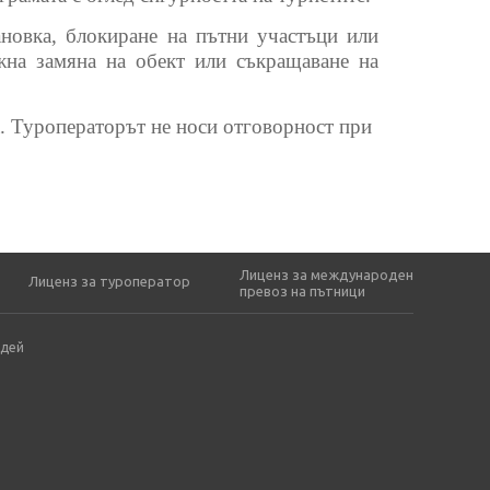
новка, блокиране на пътни участъци или
жна замяна на обект или съкращаване на
а. Туроператорът не носи отговорност при
Лиценз за международен
Лиценз за туроператор
превоз на пътници
идей