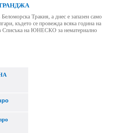
СТРАНДЖА
 Беломорска Тракия, а днес е запазен само
лгари, където се провежда всяка година на
ен в Списъка на ЮНЕСКО за нематериално
НА
евро
вро