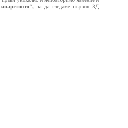
инарството“,
за да гледаме първия 3Д