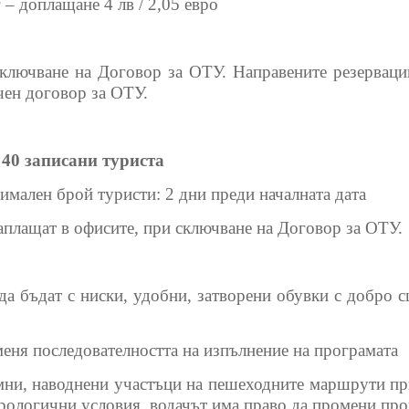
г – доплащане 4 лв / 2,05 евро
сключване на Договор за ОТУ. Направените резерваци
ючен договор за ОТУ.
40 записани туриста
имален брой туристи: 2 дни преди началната дата
аплащат в офисите, при сключване на Договор за ОТУ.
а бъдат с ниски, удобни, затворени обувки с добро сц
меня последователността на изпълнение на програмата
мни, наводнени участъци на пешеходните маршрути п
ологични условия, водачът има право да промени прогр