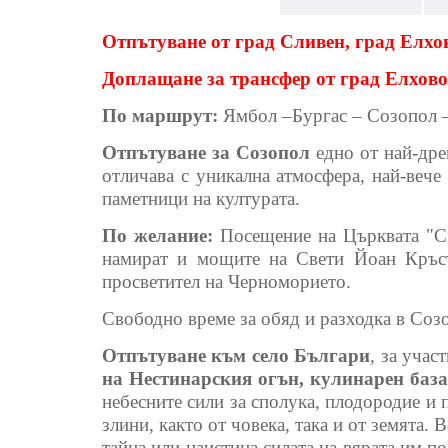
Отпътуване от град Сливен, град Елх
Доплащане за трансфер от град Елхово 
По маршрут:
Ямбол –Бургас – Созопол –
Отпътуване за Созопол
едно от най-древ
отличава с уникална атмосфера, най-вече
паметници на културата.
По желание:
Посещение на Църквата "Све
намират и мощите на Свети Йоан Кръст
просветител на Черноморието.
Свободно време за обяд и разходка в Соз
Отпътуване към село Българи
, за учас
на Нестинарския огън, кулинарен баз
небесните сили за сполука, плодородие и 
злини, както от човека, така и от земята.
тайна или наистина силата на вярата им п