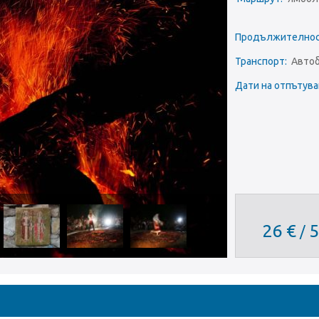
Продължително
Транспорт:
Авто
Дати на отпътув
26 €
5
/