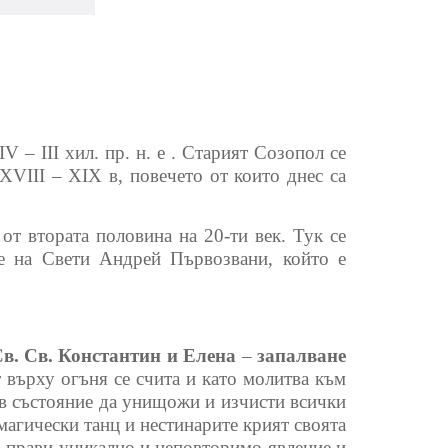
 – ІІІ хил. пр. н. е . Старият Созопол се
ХVІІІ – ХІХ в, повечето от които днес са
т втората половина на 20-ти век. Тук се
е на Свети Андрей Първозвани, който е
Св. Св. Константин и Елена
–
запалване
 върху огъня се счита и като молитва към
е в състояние да унищожи и изчисти всички
 магически танц и нестинарите крият своята
го прави уникално и неповторимо явление и