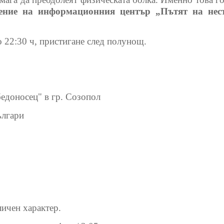
ение на информационния център „Пътят на нест
 22:30 ч, пристигане след полунощ.
едоносец" в гр. Созопол
ългари
личен характер.