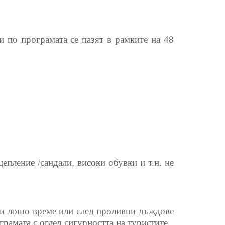
и по програмата се пазят в рамките на 48
епление /сандали, високи обувки и т.н. не
ри лошо време или след проливни дъждове
амата с оглед сигурността на туристите.