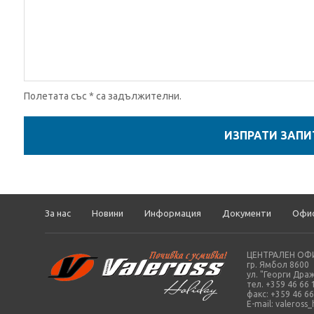
Полетата със * са задължителни.
За нас
Новини
Информация
Документи
Офи
ЦЕНТРАЛЕН ОФИ
гр. Ямбол 8600
ул. "Георги Драж
тел. +359 46 66 
факс: +359 46 66
E-mail:
valeross