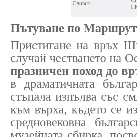
Сливен
Е
Пътуване по Маршрут
Пристигане на връх Ши
случай честването на О
празничен поход до 
в драматичната българ
стъпала изпълва със см
към върха, където се 
средновековна българ
музейната сбирка, пос