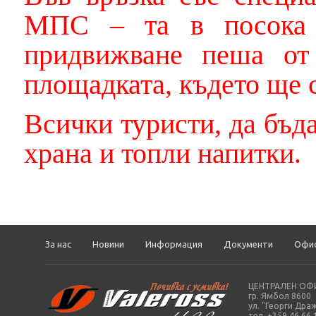
МПС – та в посока 
придвижване пеша от
площадката, където ще 
Всички туристи, да бъда
храна и топли напитки.
За нас
Новини
Информация
Документи
Офи
ЦЕНТРАЛЕН ОФИ
гр. Ямбол 8600
ул. "Георги Драж
тел. +359 46 66 