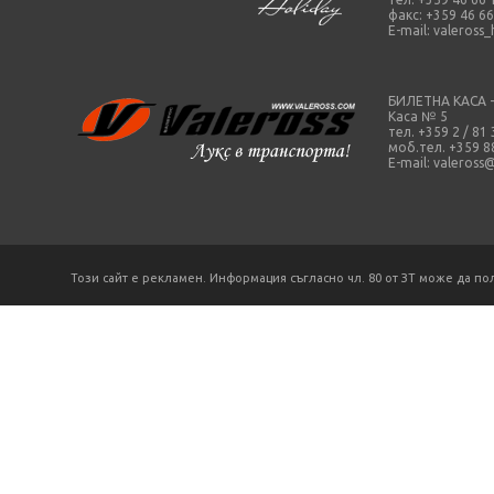
факс: +359 46 66
E-mail:
valeross
БИЛЕТНА КАСА 
Каса № 5
тел. +359 2 / 81
моб.тел. +359 8
E-mail:
valeross
Този сайт е рекламен. Информация съгласно чл. 80 от ЗТ може да по