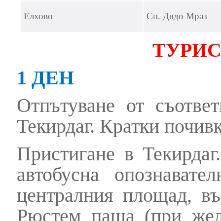
Елхово
Сп. Дядо Мраз
ТУРИС
1 ДЕН
Отпътуване от съотве
Текирдаг. Кратки почивк
Пристигане в Текирдаг
автобусна опознавате
централния площад, в
Рюстем паша (при жела