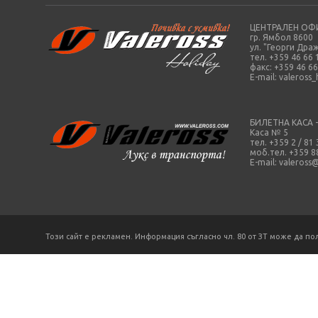
ЦЕНТРАЛЕН ОФИ
гр. Ямбол 8600
ул. "Георги Драж
тел. +359 46 66 
факс: +359 46 66
E-mail:
valeross
БИЛЕТНА КАСА 
Каса № 5
тел. +359 2 / 81
моб.тел. +359 8
E-mail:
valeross
Този сайт е рекламен. Информация съгласно чл. 80 от ЗТ може да по