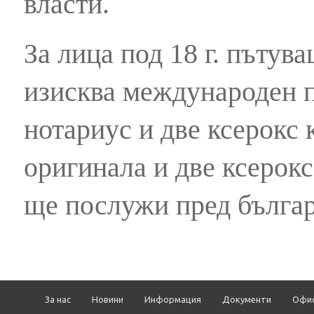
власти.
За лица под 18 г. пътув
изисква международен п
нотариус и две ксерокс 
оригинала и две ксерокс
ще послужи пред българ
За нас
Новини
Информация
Документи
Офи